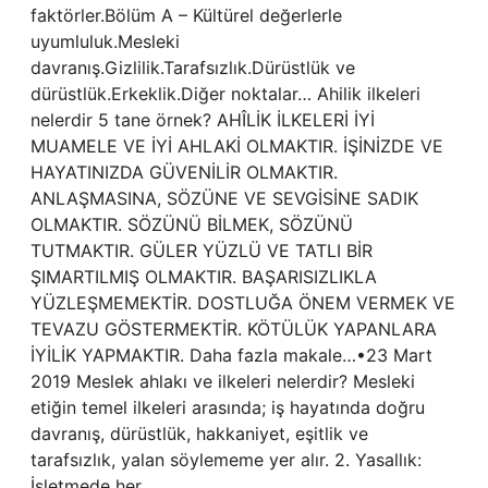
faktörler.Bölüm A – Kültürel değerlerle
uyumluluk.Mesleki
davranış.Gizlilik.Tarafsızlık.Dürüstlük ve
dürüstlük.Erkeklik.Diğer noktalar… Ahilik ilkeleri
nelerdir 5 tane örnek? AHÎLİK İLKELERİ İYİ
MUAMELE VE İYİ AHLAKİ OLMAKTIR. İŞİNİZDE VE
HAYATINIZDA GÜVENİLİR OLMAKTIR.
ANLAŞMASINA, SÖZÜNE VE SEVGİSİNE SADIK
OLMAKTIR. SÖZÜNÜ BİLMEK, SÖZÜNÜ
TUTMAKTIR. GÜLER YÜZLÜ VE TATLI BİR
ŞIMARTILMIŞ OLMAKTIR. BAŞARISIZLIKLA
YÜZLEŞMEMEKTİR. DOSTLUĞA ÖNEM VERMEK VE
TEVAZU GÖSTERMEKTİR. KÖTÜLÜK YAPANLARA
İYİLİK YAPMAKTIR. Daha fazla makale…•23 Mart
2019 Meslek ahlakı ve ilkeleri nelerdir? Mesleki
etiğin temel ilkeleri arasında; iş hayatında doğru
davranış, dürüstlük, hakkaniyet, eşitlik ve
tarafsızlık, yalan söylememe yer alır. 2. Yasallık:
İşletmede her…