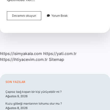
Meslek
Devamını okuyun
Yorum Bırak
Etiği
Ve
Ahilik
Ilkeleri
Nelerdir
https://isimyakala.com
https://yati.com.tr
https://ihtiyacevim.com.tr
Sitemap
Sidebar
SON YAZILAR
Çapraz bağ kopan bir kişi yürüyebilir mi ?
Ağustos 9, 2026
Kuzu göbeği mantarının tohumu olur mu ?
Ağustos 8, 2026