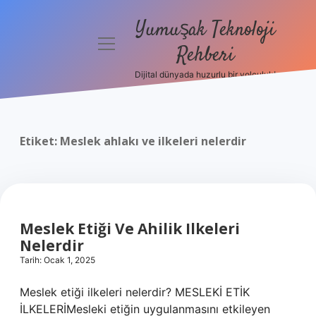
Yumuşak Teknoloji
menüyü
Rehberi
aç
Dijital dünyada huzurlu bir yolculuk!
Anasayfa
Gizlilik
Politikası
Etiket:
Meslek ahlakı ve ilkeleri nelerdir
Yasal Uyarı
Hakkımızda
Meslek Etiği Ve Ahilik Ilkeleri
Nelerdir
Tarih: Ocak 1, 2025
Meslek etiği ilkeleri nelerdir? MESLEKİ ETİK
İLKELERİMesleki etiğin uygulanmasını etkileyen