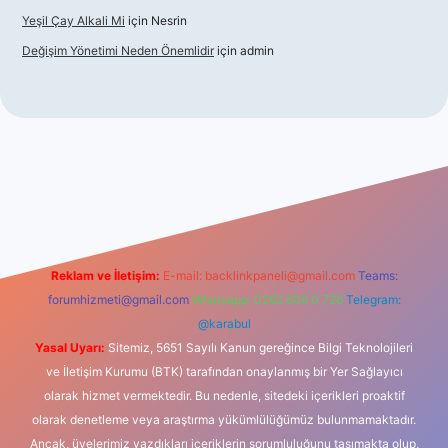
Yeşil Çay Alkali Mi
için
Nesrin
Değişim Yönetimi Neden Önemlidir
için
admin
casino
Reklam ve İletişim:
E-mail:
backlinkpaneli@gmail.com
Teams:
forumhizmeti@gmail.com
Whatsapp: 0262 606 0 726
Telegram:
@karabul
Yasal Uyarı:
Sitemiz, 5651 Sayılı Kanun gereğince Bilgi Teknolojileri
ve İletişim Kurumu (BTK) tarafından onaylanmış bir Yer Sağlayıcı
olarak hizmet vermektedir. Bu nedenle, sitedeki içerikleri proaktif
olarak denetleme veya araştırma yükümlülüğümüz bulunmamaktadır.
Ancak, üyelerimiz yazdıkları içeriklerin sorumluluğunu taşımakta olup,