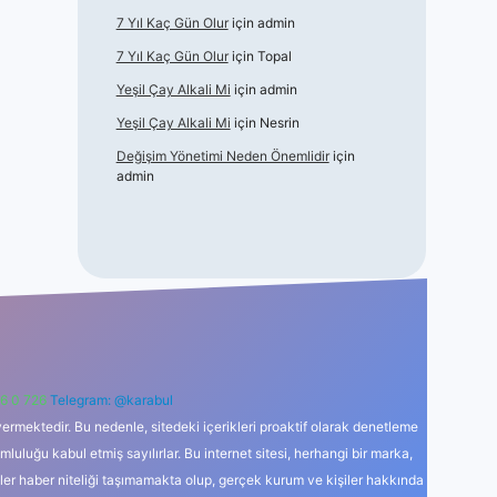
7 Yıl Kaç Gün Olur
için
admin
7 Yıl Kaç Gün Olur
için
Topal
Yeşil Çay Alkali Mi
için
admin
Yeşil Çay Alkali Mi
için
Nesrin
Değişim Yönetimi Neden Önemlidir
için
admin
6 0 726
Telegram: @karabul
ermektedir. Bu nedenle, sitedeki içerikleri proaktif olarak denetleme
uğu kabul etmiş sayılırlar. Bu internet sitesi, herhangi bir marka,
kler haber niteliği taşımamakta olup, gerçek kurum ve kişiler hakkında