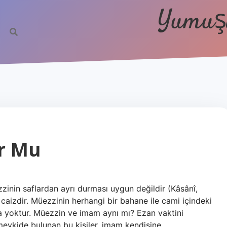
Yumuşa
r Mu
inin saflardan ayrı durması uygun değildir (Kâsânî,
 caizdir. Müezzinin herhangi bir bahane ile cami içindeki
 yoktur. Müezzin ve imam aynı mı? Ezan vaktini
mevkide bulunan bu kişiler, imam kendisine