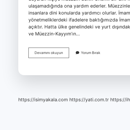
ulaşamadığında ona yardım ederler. Müezzinler
insanlara dini konularda yardımcı olurlar. İma
yönetmeliklerdeki ifadelere baktığımızda İmam
açıktır. Hatta ülke genelindeki ve yurt dışın
ve Müezzin-Kayyım’ın…
İMam
Devamını okuyun
Yorum Bırak
Müezzin
Olur
Mu
https://isimyakala.com
https://yati.com.tr
https://i