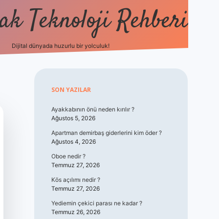
k Teknoloji Rehberi
Dijital dünyada huzurlu bir yolculuk!
vdcasino
Sidebar
SON YAZILAR
Ayakkabının önü neden kırılır ?
Ağustos 5, 2026
Apartman demirbaş giderlerini kim öder ?
Ağustos 4, 2026
Oboe nedir ?
Temmuz 27, 2026
Kös açılımı nedir ?
Temmuz 27, 2026
Yediemin çekici parası ne kadar ?
Temmuz 26, 2026