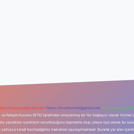
backlinkpaneli@gmail.com
Teams:
forumhizmeti@gmail.com
Whatsapp: 0262 60
i ve İletişim Kurumu (BTK) tarafından onaylanmış bir Yer Sağlayıcı olarak hizmet v
azdıkları içeriklerin sorumluluğunu taşımakta olup, siteye üye olarak bu sorumlul
e yalnızca kendi hazırladığımız makaleler paylaşılmaktadır. Burada yer alan içeri