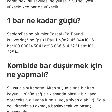
kombideki su seviyesi de yükselir. Su seviyesi
yükseldikçe bar da yükselir.
1 bar ne kadar güçlü?
Şablon:Basınç birimleriPascal (Pa)Pound-
kuvvet/inç*inç (psi)1 Pa≡ 1 N/m2145,04×10−61
bar100 00014.5041 at98 066.514.2231 atm101
32514.
Kombide bar düşürmek için
ne yapmalı?
Su ısıtıcısını kapatın. Akan suyun altına bir kap
koyun. Ürünün sağ alt kısmında plastik bir vana
göreceksiniz. (Vana kırmızı veya siyah olabilir). Sola
çevirirseniz su akmaya başlayacak ve basınç