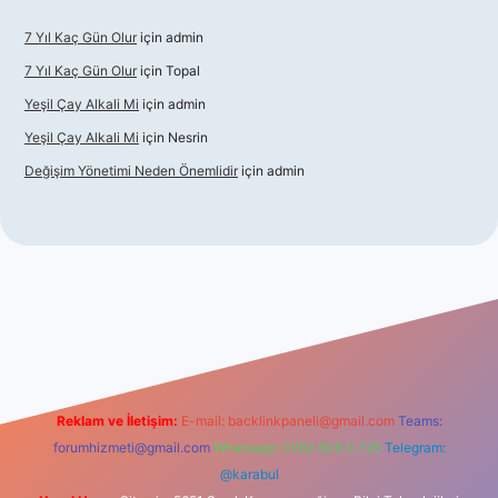
7 Yıl Kaç Gün Olur
için
admin
7 Yıl Kaç Gün Olur
için
Topal
Yeşil Çay Alkali Mi
için
admin
Yeşil Çay Alkali Mi
için
Nesrin
Değişim Yönetimi Neden Önemlidir
için
admin
sino
Reklam ve İletişim:
E-mail:
backlinkpaneli@gmail.com
Teams:
forumhizmeti@gmail.com
Whatsapp: 0262 606 0 726
Telegram:
@karabul