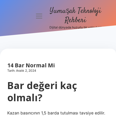
Yumuşak Teknoloji
menüyü
Rehberi
aç
Dijital dünyada huzurlu bir yolculuk!
Anasayfa
Gizlilik
Politikası
Yasal Uyarı
14 Bar Normal Mi
Tarih: Aralık 2, 2024
Hakkımızda
Bar değeri kaç
olmalı?
Kazan basıncının 1,5 barda tutulması tavsiye edilir.