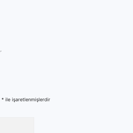
m
.
r
*
ile işaretlenmişlerdir