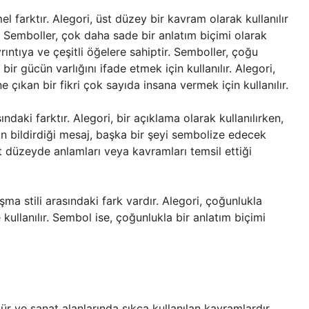
l farktır. Alegori, üst düzey bir kavram olarak kullanılır
. Semboller, çok daha sade bir anlatım biçimi olarak
yrıntıya ve çeşitli öğelere sahiptir. Semboller, çoğu
r gücün varlığını ifade etmek için kullanılır. Alegori,
 çıkan bir fikri çok sayıda insana vermek için kullanılır.
ndaki farktır. Alegori, bir açıklama olarak kullanılırken,
nin bildirdiği mesaj, başka bir şeyi sembolize edecek
üst düzeyde anlamları veya kavramları temsil ettiği
ma stili arasındaki fark vardır. Alegori, çoğunlukla
ullanılır. Sembol ise, çoğunlukla bir anlatım biçimi
ür ve sanat alanlarında sıkça kullanılan kavramlardır.