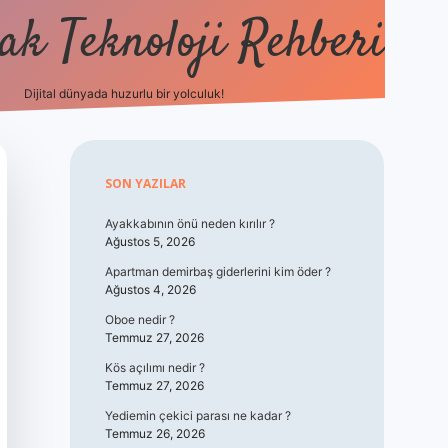
k Teknoloji Rehberi
Dijital dünyada huzurlu bir yolculuk!
vdcasino
Sidebar
SON YAZILAR
Ayakkabının önü neden kırılır ?
Ağustos 5, 2026
Apartman demirbaş giderlerini kim öder ?
Ağustos 4, 2026
Oboe nedir ?
Temmuz 27, 2026
Kös açılımı nedir ?
Temmuz 27, 2026
Yediemin çekici parası ne kadar ?
Temmuz 26, 2026