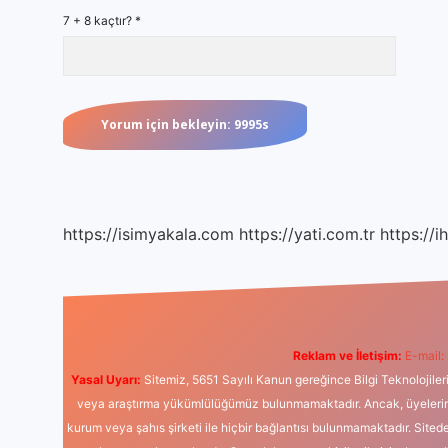
7 + 8 kaçtır?
*
https://isimyakala.com
https://yati.com.tr
https://i
Reklam ve İletişim:
E-mail:
Yasal Uyarı:
Sitemiz, 5651 Sayılı Kanun gereğince Bilgi Teknolojiler
veya araştırma yükümlülüğümüz bulunmamaktadır. Ancak, üyelerimiz y
kurum veya şahıs şirketi ile hiçbir bağlantısı bulunmamaktadır. Sited